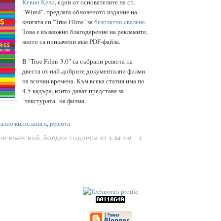
Кевин Кели
, един от основателите на сп.
"Wired", предлага обновеното издание на
книгата си "True Films" за
безплатно сваляне
.
Това е възможно благодарение на рекламите,
които са прикачени към PDF-файла.
В "True Films 3.0" са събрани ревюта на
двеста от най-добрите документални филми
на всички времена. Към всяка статия има по
4-5 кадъра, които дават представа за
"текстурата" на филма.
ално кино
,
книги
,
ревюта
Ð²Ð°Ð½Ð¾ Ð¾Ñ‚ ЙОРДАН ТОДОРОВ AT
1:34 PM
1