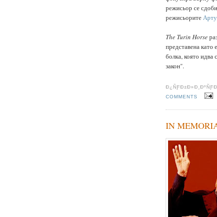
режисьор се сдоби 
режисьорите
Арту
The Turin Horse
ра
представена като 
болка, която идва 
закон".
Ð¿ÑƑÐ±Ð»Ð¸ÐºÑƑ
COMMENTS
IN MEMORIAM