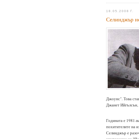
18.05.2008 Г.
Селинджър не
Джоунс". Това ста
Джанет Ийгълсън, 
Годината е 1981-в
похитителите на из
Селинджър е разоч
изключение на "По