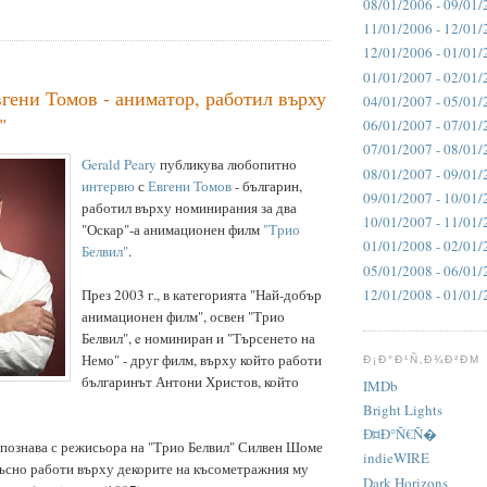
08/01/2006 - 09/01/
11/01/2006 - 12/01/
12/01/2006 - 01/01/
01/01/2007 - 02/01/
гени Томов - аниматор, работил върху
04/01/2007 - 05/01/
"
06/01/2007 - 07/01/
07/01/2007 - 08/01/
Gerald Peary
публикува любопитно
08/01/2007 - 09/01/
интервю
с
Евгени Томов
- българин,
09/01/2007 - 10/01/
работил върху номинирания за два
10/01/2007 - 11/01/
"Оскар"-а анимационен филм
"Трио
01/01/2008 - 02/01/
Белвил"
.
05/01/2008 - 06/01/
12/01/2008 - 01/01/
През 2003 г., в категорията "Най-добър
анимационен филм", освен "Трио
Белвил", e номиниран и "Търсенето на
Немо" - друг филм, върху който работи
Ð¡Ð°Ð¹Ñ‚Ð¾Ð²ÐΜ
българинът Антони Христов, който
IMDb
Bright Lights
Ð¤Ð°Ñ€Ñ�
апознава с режисьора на "Трио Белвил" Силвен Шоме
indieWIRE
-късно работи върху декорите на късометражния му
Dark Horizons