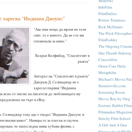
MilkPlus
InfoFilm
FilmDailies
 харесва "Индиана Джоунс"
Rotten Tomatoes
Rick McGinnis
"Ако има нещо да мразя на този
The Flick Filosopher
свят, то е киното. Да не сте ми
FilmFodder
споменали за кино."
The Ongoing Cinemat
One Thumb Sideway
Холдън Колфийлд, "Спасителят в
Cinecultlist
ръжта"
Green Cine Daily
Metaphilm
Авторът на "Спасителят в ръжта"
Michael's Movie Pala
Джеръм Д. Селинджър не е
Stennieville.com
харесал първия "Индиана
Screening Room
ва ясно от писмо на писателя до любовницата му
Movie Boy-by Greg 
предложено на търг в eBay.
Esoteric Rabbit Film
Filmmaker Magazine
а. Селинджър току-що е гледал "Индиана Джоунс и
Strictly Film School
чезналия кивот". Намира го за плосък и скучен.
A Girl And A Gun
арован, че напоследък няма хубави филми, с
Filmtagebuch(Ð½Ð°
следното метро" на Трюфо...