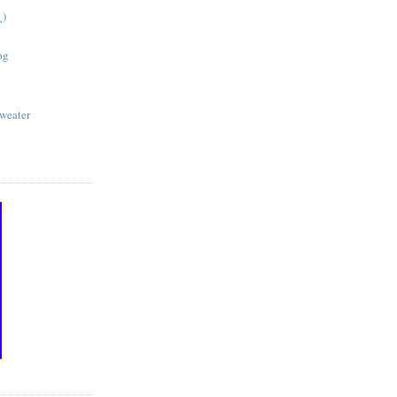
)
og
weater