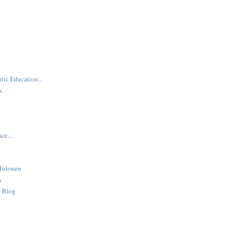
ic Education...
s
ce...
Tulonen
s
 Blog