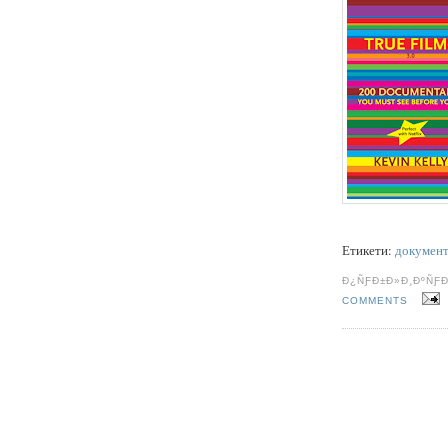
Етикети:
документ
Ð¿ÑƑÐ±Ð»Ð¸ÐºÑƑ
COMMENTS