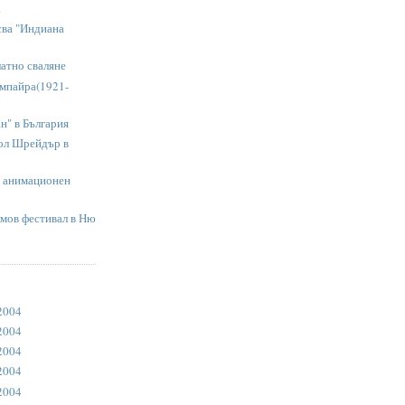
.
сва "Индиана
латно сваляне
пайра(1921-
н" в България
ол Шрейдър в
и анимационен
мов фестивал в Ню
2004
2004
2004
2004
2004