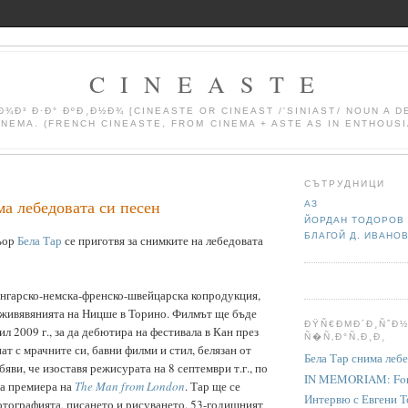
C I N E A S T E
¾Ð³ Ð·Ð° ÐºÐ¸Ð½Ð¾ [CINEASTE OR CINEAST /'SINIAST/ NOUN A 
INEMA. (FRENCH CINEASTE, FROM CINEMA + ASTE AS IN ENTHOUSI
СЪТРУДНИЦИ
ма лебедовата си песен
АЗ
ЙОРДАН ТОДОРОВ
БЛАГОЙ Д. ИВАНО
ьор
Бела Тар
се приготвя за снимките на лебедовата
нгарско-немска-френско-швейцарска копродукция,
живявянията на Ницше в Торино.
Филмът
ще бъде
ÐŸÑ€ÐΜÐ´Ð¸ÑˆÐ½
л 2009 г., за да дебютира на фестивала в Кан през
Ñ�Ñ‚Ð°Ñ‚Ð¸Ð¸
ат с мрачните си, бавни филми и стил, белязан от
Бела Тар снима лебе
яви, че изоставя режисурата на 8 септември т.г., по
IN MEMORIAM: Forr
та премиера на
The Man from London
. Т
ар ще се
Интервю с Евгени Т
тографията, писането и рисуването.
53-годишният