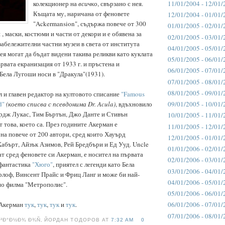
11/01/2004 - 12/01/
колекционер на
всичко
, свързано с нея.
Къщата му, наричана от феновете
12/01/2004 - 01/01/
"Ackermansion", съдържа повече от 300
01/01/2005 - 02/01/
и , маски, костюми и части от декори и е обявена за
02/01/2005 - 03/01/
-забележителни частни музеи в света от института
04/01/2005 - 05/01/
ея могат да бъдат видени такива реликви като куклата
05/01/2005 - 06/01/
рвата екранизация от 1933 г. и пръстена и
06/01/2005 - 07/01/
 Бела Лугоши носи в "Дракула"(1931).
07/01/2005 - 08/01/
08/01/2005 - 09/01/
л и главен редактор на култовото списание
"Famous
09/01/2005 - 10/01/
d"
(което списва с псевдонима Dr. Acula)
, вдъхновило
рдж Лукас, Тим Бъртън, Джо Данте и Стивън
10/01/2005 - 11/01/
 това, което са. През годините Акерман е
11/01/2005 - 12/01/
 на повече от 200 автори, сред които Хауърд
12/01/2005 - 01/01/
Хабърт, Айзък Азимов, Рей Бредбъри и Ед Ууд. Uncle
01/01/2006 - 02/01/
нат сред феновете си Акерман, е носител на първата
02/01/2006 - 03/01/
 фантастика
"Хюго"
, приятел с легенди като Бела
03/01/2006 - 04/01/
лоф, Винсент Прайс и Фриц Ланг и може би най-
04/01/2006 - 05/01/
по филма "Метрополис".
05/01/2006 - 06/01/
06/01/2006 - 07/01/
 Акерман
тук
,
тук
,
тук
и
тук
.
07/01/2006 - 08/01/
Ð²Ð°Ð½Ð¾ Ð¾Ñ‚ ЙОРДАН ТОДОРОВ AT
7:32 AM
0