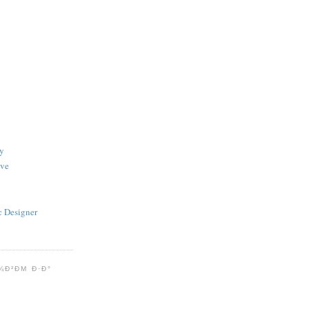
y
ive
c Designer
¾Ð²ÐΜ Ð·Ð°