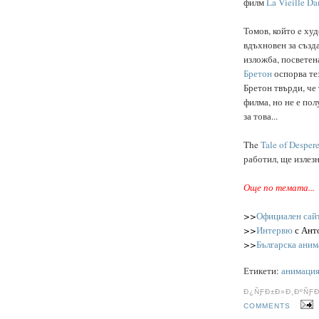
филм
La Vieille Da
Томов, който e ху
вдъхновен за създ
изложба, посветен
Бретон
оспорва тез
Бретон твърди, че 
филма, но не е по
за това...
The
Tale of Desper
работил, ще излезн
Още по темата...
>>
Официален сай
>>
Интервю
с Ант
>>
Българска аним
Етикети:
анимаци
Ð¿ÑƑÐ±Ð»Ð¸ÐºÑƑ
COMMENTS