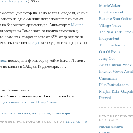
me et les pigeons
(1997).
MovieMaker
Film Comment
дожествен директор на"Трио Белвил" споделя, че бил
Reverse Shot Online
аването на едноименния метрополис във филма от
а на бароковата архитектура. Аниматорът
Мишел
Village Voice
и заслуги на Томов като го нарича самозванец.
The New York Times
той самият е създал повече от 65% от декорите на
Independent
лучил съответния
кредит
като художествен директор
The Film Journal
Out Of Focus
Jump Cut
eaux
, последният филм, върху който Евгени Томов е
Asian Cinema Weekl
е по кината в САЩ на 19 декември, т. г.
Internet Movie Arch
Cinemarati
FilmFestivals.com
т
на Евгени Томов
Marjan Dzin. Graphi
они Христов, аниматор в "Търсенето на Немо"
Framed
ация в номиниран за "Оскар" филм
я
,
европейско кино
,
интервюта
,
режисьори
ÑƑÐΜÐ±Ð»Ð¾Ð³Ð
ÐºÐ¸Ð½Ð¾
Ð²Ð°Ð½Ð¾ Ð¾Ñ‚ ЙОРДАН ТОДОРОВ AT
11:52 AM
0
cinemaminima