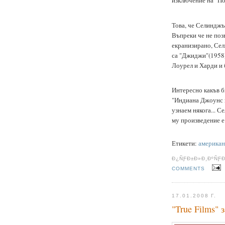
Това, че Селинджъ
Въпреки че не поз
екранизирано, Се
са "Джиджи"(1958)
Лоурел и Харди и 
Интересно какъв б
"Индиана Джоунс и
узнаем някога... 
му произведение е
Етикети:
американ
Ð¿ÑƑÐ±Ð»Ð¸ÐºÑƑ
COMMENTS
17.01.2008 Г.
"True Films" 