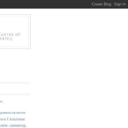
DEVOTEE OF
ASTE)]
В
Ð¸
довата си песен
est J Ackerman
омов - аниматор,