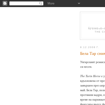
ÑƑÐΜÐ±Ð»Ð
THE C
8.12.2008 Г.
Бела Тар сни
Унгарският режис
си песен.
The Turin Horse
e у
вдъхновена от пре
завършен през апри
май.
Бела Тар,
позн
протяжни кадри, об
време на парижка
фокусира върху фо