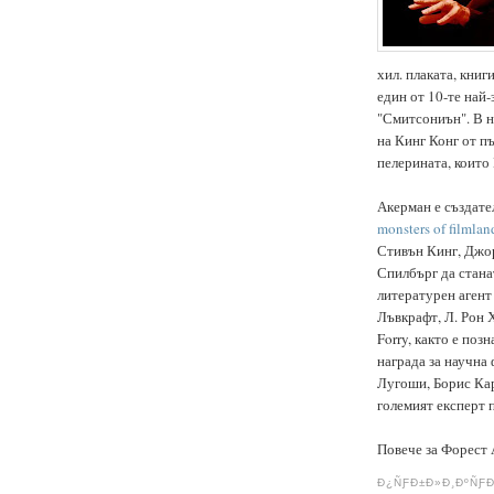
хил. плаката, книг
един от 10-те най
"Смитсониън". В н
на Кинг Конг от пъ
пелерината, които
Акерман е създате
monsters of filmlan
Стивън Кинг, Джо
Спилбърг да станат
литературен агент
Лъвкрафт, Л. Рон 
Forry, както е поз
награда за научна
Лугоши, Борис Кар
големият експерт 
Повече за Форест
Ð¿ÑƑÐ±Ð»Ð¸ÐºÑƑ